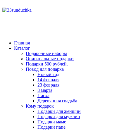
год
месяц
год
месяц
Главная
Каталог
Подарочные наборы
Оригинальные подарки
Подарки 500 рублей.
Повод для подарка
Новый год
14 февраля
23 февраля
8 марта
Пасха
Деревянная свадьба
Кому подарок
Подарки для женщин
Подарки для мужчин
Подарки маме
Подарки папе