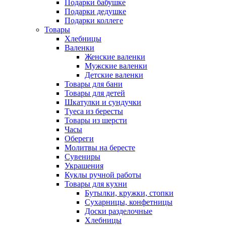
Подарки бабушке
Подарки дедушке
Подарки коллеге
Товары
Хлебницы
Валенки
Женские валенки
Мужские валенки
Детские валенки
Товары для бани
Товары для детей
Шкатулки и сундучки
Туеса из бересты
Товары из шерсти
Часы
Обереги
Молитвы на бересте
Сувениры
Украшения
Куклы ручной работы
Товары для кухни
Бутылки, кружки, стопки
Сухарницы, конфетницы
Доски разделочные
Хлебницы