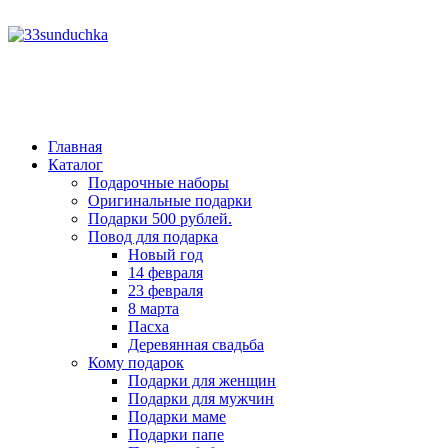
год
месяц
месяц
год
Главная
Каталог
Подарочные наборы
Оригинальные подарки
Подарки 500 рублей.
Повод для подарка
Новый год
14 февраля
23 февраля
8 марта
Пасха
Деревянная свадьба
Кому подарок
Подарки для женщин
Подарки для мужчин
Подарки маме
Подарки папе