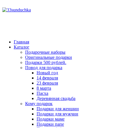
год
месяц
год
месяц
Главная
Каталог
Подарочные наборы
Оригинальные подарки
Подарки 500 рублей.
Повод для подарка
Новый год
14 февраля
23 февраля
8 марта
Пасха
Деревянная свадьба
Кому подарок
Подарки для женщин
Подарки для мужчин
Подарки маме
Подарки папе