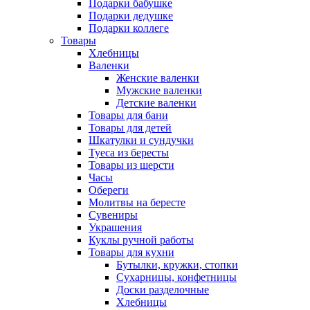
Подарки бабушке
Подарки дедушке
Подарки коллеге
Товары
Хлебницы
Валенки
Женские валенки
Мужские валенки
Детские валенки
Товары для бани
Товары для детей
Шкатулки и сундучки
Туеса из бересты
Товары из шерсти
Часы
Обереги
Молитвы на бересте
Сувениры
Украшения
Куклы ручной работы
Товары для кухни
Бутылки, кружки, стопки
Сухарницы, конфетницы
Доски разделочные
Хлебницы