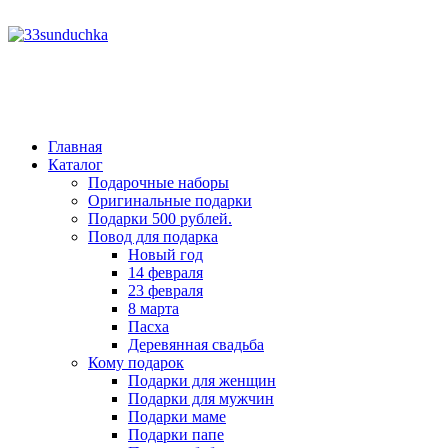
год
месяц
месяц
год
Главная
Каталог
Подарочные наборы
Оригинальные подарки
Подарки 500 рублей.
Повод для подарка
Новый год
14 февраля
23 февраля
8 марта
Пасха
Деревянная свадьба
Кому подарок
Подарки для женщин
Подарки для мужчин
Подарки маме
Подарки папе