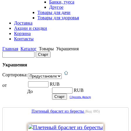
Банки, туеса
Другое
Товары для дачи
Товары для здоровья
Доставка
Акции и скидки
Корзина
Контакты
Главная
Каталог
Товары
Украшения
Украшения
Сортировка:
RUB
от
RUB
До
Сбросить фильтр
Плетеный браслет из бересты
(Код:
095
)