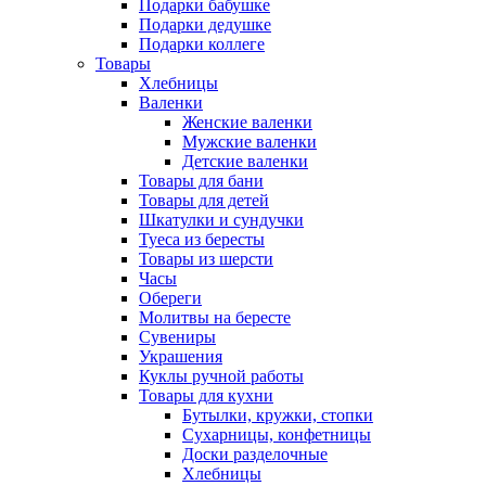
Подарки бабушке
Подарки дедушке
Подарки коллеге
Товары
Хлебницы
Валенки
Женские валенки
Мужские валенки
Детские валенки
Товары для бани
Товары для детей
Шкатулки и сундучки
Туеса из бересты
Товары из шерсти
Часы
Обереги
Молитвы на бересте
Сувениры
Украшения
Куклы ручной работы
Товары для кухни
Бутылки, кружки, стопки
Сухарницы, конфетницы
Доски разделочные
Хлебницы