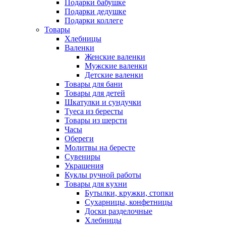
Подарки бабушке
Подарки дедушке
Подарки коллеге
Товары
Хлебницы
Валенки
Женские валенки
Мужские валенки
Детские валенки
Товары для бани
Товары для детей
Шкатулки и сундучки
Туеса из бересты
Товары из шерсти
Часы
Обереги
Молитвы на бересте
Сувениры
Украшения
Куклы ручной работы
Товары для кухни
Бутылки, кружки, стопки
Сухарницы, конфетницы
Доски разделочные
Хлебницы