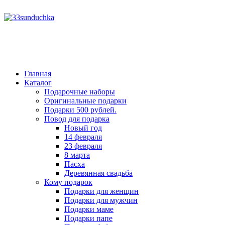
год
месяц
год
месяц
Главная
Каталог
Подарочные наборы
Оригинальные подарки
Подарки 500 рублей.
Повод для подарка
Новый год
14 февраля
23 февраля
8 марта
Пасха
Деревянная свадьба
Кому подарок
Подарки для женщин
Подарки для мужчин
Подарки маме
Подарки папе