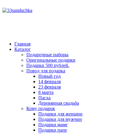
год
месяц
год
месяц
Главная
Каталог
Подарочные наборы
Оригинальные подарки
Подарки 500 рублей.
Повод для подарка
Новый год
14 февраля
23 февраля
8 марта
Пасха
Деревянная свадьба
Кому подарок
Подарки для женщин
Подарки для мужчин
Подарки маме
Подарки папе