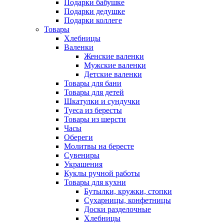
Подарки бабушке
Подарки дедушке
Подарки коллеге
Товары
Хлебницы
Валенки
Женские валенки
Мужские валенки
Детские валенки
Товары для бани
Товары для детей
Шкатулки и сундучки
Туеса из бересты
Товары из шерсти
Часы
Обереги
Молитвы на бересте
Сувениры
Украшения
Куклы ручной работы
Товары для кухни
Бутылки, кружки, стопки
Сухарницы, конфетницы
Доски разделочные
Хлебницы