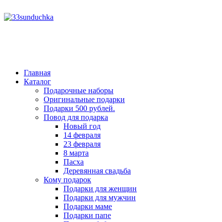
год
месяц
год
месяц
Главная
Каталог
Подарочные наборы
Оригинальные подарки
Подарки 500 рублей.
Повод для подарка
Новый год
14 февраля
23 февраля
8 марта
Пасха
Деревянная свадьба
Кому подарок
Подарки для женщин
Подарки для мужчин
Подарки маме
Подарки папе