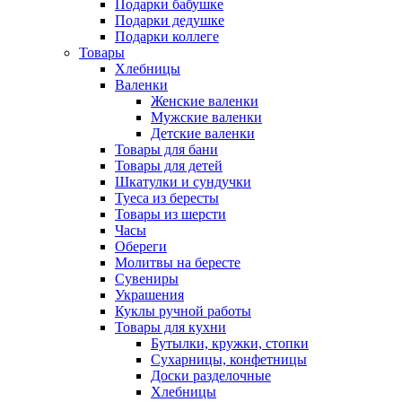
Подарки бабушке
Подарки дедушке
Подарки коллеге
Товары
Хлебницы
Валенки
Женские валенки
Мужские валенки
Детские валенки
Товары для бани
Товары для детей
Шкатулки и сундучки
Туеса из бересты
Товары из шерсти
Часы
Обереги
Молитвы на бересте
Сувениры
Украшения
Куклы ручной работы
Товары для кухни
Бутылки, кружки, стопки
Сухарницы, конфетницы
Доски разделочные
Хлебницы