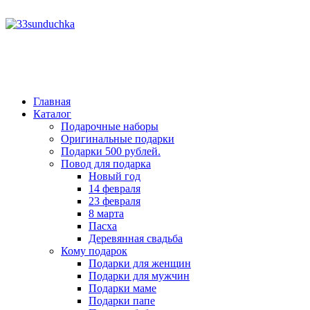
год
месяц
год
месяц
Главная
Каталог
Подарочные наборы
Оригинальные подарки
Подарки 500 рублей.
Повод для подарка
Новый год
14 февраля
23 февраля
8 марта
Пасха
Деревянная свадьба
Кому подарок
Подарки для женщин
Подарки для мужчин
Подарки маме
Подарки папе