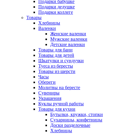
Подарки бабушке
Подарки дедушке
Подарки коллеге
Товары
Хлебницы
Валенки
Женские валенки
Мужские валенки
Детские валенки
Товары для бани
Товары для детей
Шкатулки и сундучки
Туеса из бересты
Товары из шерсти
Часы
Обереги
Молитвы на бересте
Сувениры
Украшения
Куклы ручной работы
Товары для кухни
Бутылки, кружки, стопки
Сухарницы, конфетницы
Доски разделочные
Хлебницы