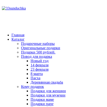
год
месяц
год
месяц
Главная
Каталог
Подарочные наборы
Оригинальные подарки
Подарки 500 рублей.
Повод для подарка
Новый год
14 февраля
23 февраля
8 марта
Пасха
Деревянная свадьба
Кому подарок
Подарки для женщин
Подарки для мужчин
Подарки маме
Подарки папе