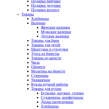
Подарки бабушке
Подарки дедушке
Подарки коллеге
Товары
Хлебницы
Валенки
Женские валенки
Мужские валенки
Детские валенки
Товары для бани
Товары для детей
Шкатулки и сундучки
Туеса из бересты
Товары из шерсти
Часы
Обереги
Молитвы на бересте
Сувениры
Украшения
Куклы ручной работы
Товары для кухни
Бутылки, кружки, стопки
Сухарницы, конфетницы
Доски разделочные
Хлебницы