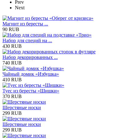
Prev
Next
Магнит из бересты ...
90 RUB
Набор для специй на ...
430 RUB
Набор декорированных ...
740 RUB
Чайный домик «Избушка»
410 RUB
Туес из бересты «Шишки»
370 RUB
Шерстяные носки
299 RUB
Шерстяные носки
299 RUB