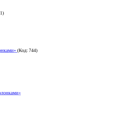
1
)
лонками»
(Код:
744
)