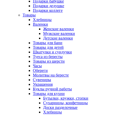
Подарки бабушке
Подарки дедушке
Подарки коллеге
Товары
Хлебницы
Валенки
Женские валенки
Мужские валенки
Детские валенки
Товары для бани
Товары для детей
Шкатулки и сундучки
Туеса из бересты
Товары из шерсти
Часы
Обереги
Молитвы на бересте
Сувениры
Украшения
Куклы ручной работы
Товары для кухни
Бутылки, кружки, стопки
Сухарницы, конфетницы
Доски разделочные
Хлебницы