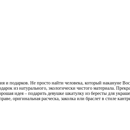
 и подарков. Не просто найти человека, который накануне Вось
дарок из натурального, экологически чистого материала. Прекр
рошая идея – подарить девушке шкатулку из бересты для украшен
раве, оригинальная расческа, заколка или браслет в стиле кант