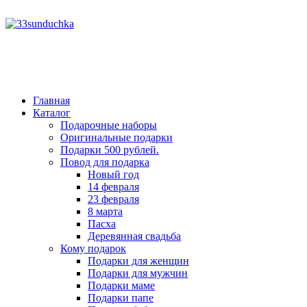
год
месяц
год
месяц
Главная
Каталог
Подарочные наборы
Оригинальные подарки
Подарки 500 рублей.
Повод для подарка
Новый год
14 февраля
23 февраля
8 марта
Пасха
Деревянная свадьба
Кому подарок
Подарки для женщин
Подарки для мужчин
Подарки маме
Подарки папе