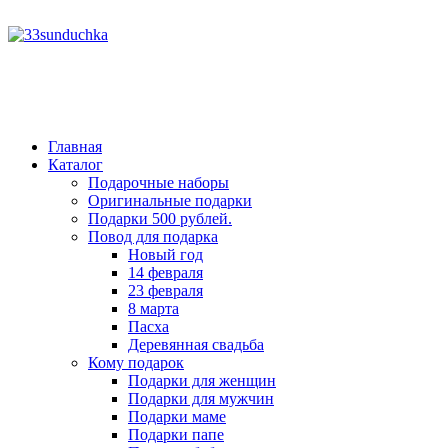
год
месяц
месяц
год
Главная
Каталог
Подарочные наборы
Оригинальные подарки
Подарки 500 рублей.
Повод для подарка
Новый год
14 февраля
23 февраля
8 марта
Пасха
Деревянная свадьба
Кому подарок
Подарки для женщин
Подарки для мужчин
Подарки маме
Подарки папе