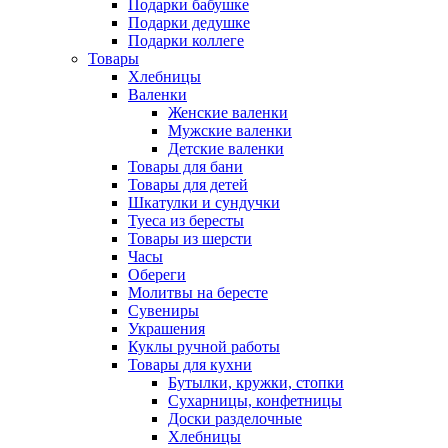
Подарки бабушке
Подарки дедушке
Подарки коллеге
Товары
Хлебницы
Валенки
Женские валенки
Мужские валенки
Детские валенки
Товары для бани
Товары для детей
Шкатулки и сундучки
Туеса из бересты
Товары из шерсти
Часы
Обереги
Молитвы на бересте
Сувениры
Украшения
Куклы ручной работы
Товары для кухни
Бутылки, кружки, стопки
Сухарницы, конфетницы
Доски разделочные
Хлебницы