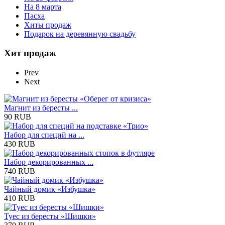
На 8 марта
Пасха
Хиты продаж
Подарок на деревянную свадьбу
Хит продаж
Prev
Next
Магнит из бересты ...
90 RUB
Набор для специй на ...
430 RUB
Набор декорированных ...
740 RUB
Чайный домик «Избушка»
410 RUB
Туес из бересты «Шишки»