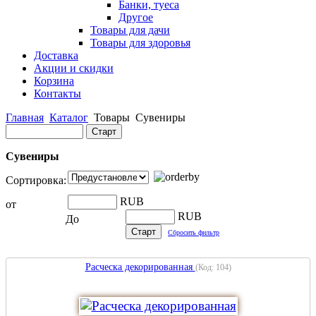
Банки, туеса
Другое
Товары для дачи
Товары для здоровья
Доставка
Акции и скидки
Корзина
Контакты
Главная
Каталог
Товары
Сувениры
Сувениры
Сортировка:
RUB
от
RUB
До
Сбросить фильтр
Расческа декорированная
(Код:
104
)