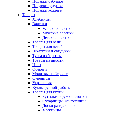
Подарки бабушке
Подарки дедушке
Подарки коллеге
Товары
Хлебницы
Валенки
Женские валенки
Мужские валенки
Детские валенки
Товары для бани
Товары для детей
Шкатулки и сундучки
Туеса из бересты
Товары из шерсти
Часы
Обереги
Молитвы на бересте
Сувениры
Украшения
Куклы ручной работы
Товары для кухни
Бутылки, кружки, стопки
Сухарницы, конфетницы
Доски разделочные
Хлебницы