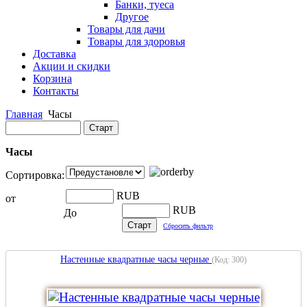
Банки, туеса
Другое
Товары для дачи
Товары для здоровья
Доставка
Акции и скидки
Корзина
Контакты
Главная
Часы
Часы
Сортировка:
RUB
от
RUB
До
Сбросить фильтр
Настенные квадратные часы черные
(Код:
300
)