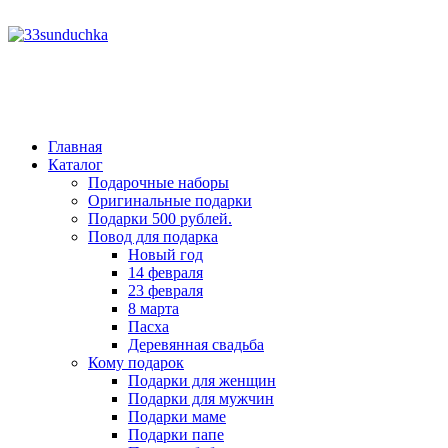
год
месяц
год
месяц
Главная
Каталог
Подарочные наборы
Оригинальные подарки
Подарки 500 рублей.
Повод для подарка
Новый год
14 февраля
23 февраля
8 марта
Пасха
Деревянная свадьба
Кому подарок
Подарки для женщин
Подарки для мужчин
Подарки маме
Подарки папе