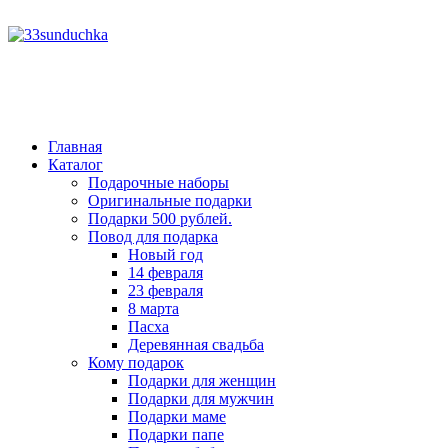
год
месяц
месяц
год
Главная
Каталог
Подарочные наборы
Оригинальные подарки
Подарки 500 рублей.
Повод для подарка
Новый год
14 февраля
23 февраля
8 марта
Пасха
Деревянная свадьба
Кому подарок
Подарки для женщин
Подарки для мужчин
Подарки маме
Подарки папе