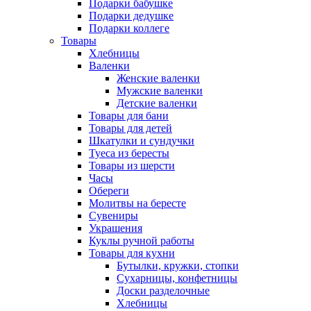
Подарки бабушке
Подарки дедушке
Подарки коллеге
Товары
Хлебницы
Валенки
Женские валенки
Мужские валенки
Детские валенки
Товары для бани
Товары для детей
Шкатулки и сундучки
Туеса из бересты
Товары из шерсти
Часы
Обереги
Молитвы на бересте
Сувениры
Украшения
Куклы ручной работы
Товары для кухни
Бутылки, кружки, стопки
Сухарницы, конфетницы
Доски разделочные
Хлебницы