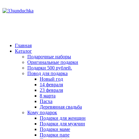
год
месяц
год
месяц
Главная
Каталог
Подарочные наборы
Оригинальные подарки
Подарки 500 рублей.
Повод для подарка
Новый год
14 февраля
23 февраля
8 марта
Пасха
Деревянная свадьба
Кому подарок
Подарки для женщин
Подарки для мужчин
Подарки маме
Подарки папе