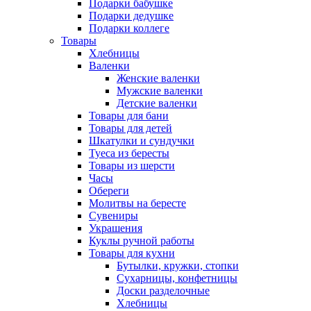
Подарки бабушке
Подарки дедушке
Подарки коллеге
Товары
Хлебницы
Валенки
Женские валенки
Мужские валенки
Детские валенки
Товары для бани
Товары для детей
Шкатулки и сундучки
Туеса из бересты
Товары из шерсти
Часы
Обереги
Молитвы на бересте
Сувениры
Украшения
Куклы ручной работы
Товары для кухни
Бутылки, кружки, стопки
Сухарницы, конфетницы
Доски разделочные
Хлебницы